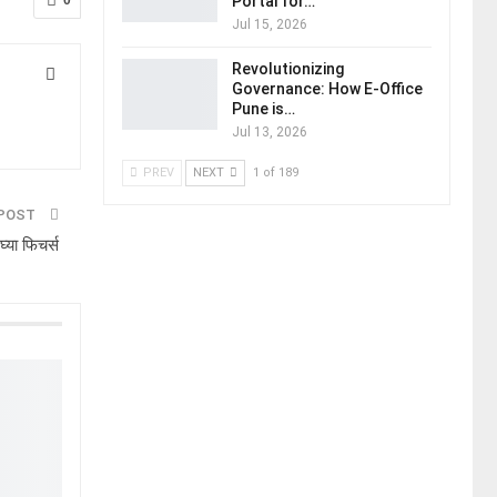
0
Portal for…
Jul 15, 2026
Revolutionizing
Governance: How E-Office
Pune is…
Jul 13, 2026
PREV
NEXT
1 of 189
 POST
्या फिचर्स