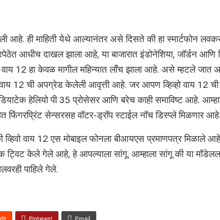
िली आहे. ही माहिती येथे आल्यानंतर असे दिसते की हा स्मार्टफोन लव
पेठेत आधीच दाखल झाला आहे, या बाजारात इंडोनेशिया, जॉर्डन आणि व
हिवो वाय 12 हा केवळ मागील महिन्यात लाँच झाला आहे. असे म्हटले जात आ
ो वाय 12 ची अपग्रेड केलेली आवृत्ती आहे. जर आपण व्हिव्हो वाय 12 ची 
मीडियाटेक हेलियो पी 35 प्रोसेसर आणि बरेच काही समाविष्ट आहे. आम्हाल
 फिंगरप्रिंट सेन्सरसह वॉटर-ड्रॉप स्टाईल नॉच डिस्प्ले मिळणार आहे
े की व्हिवो वाय 12 एस मोबाइल फोनला बीआयएस प्रमाणपत्र मिळाले आहे
 एक ट्विट केले गेले आहे, हे आपल्याला सांगू. आम्हाला सांगू की या मॉडे
लवरही पाहिले गेले.
dIt
Pinterest
Email