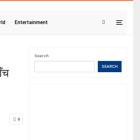
ld
Entertainment
Search
SEARCH
ँच
0