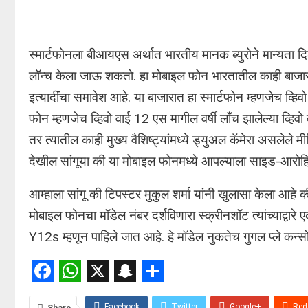
स्मार्टफोनला बीआयएस अर्थात भारतीय मानक ब्युरोने मान्यता द
लॉन्च केला जाऊ शकतो. हा मोबाइल फोन भारतातील काही बाजार
इत्यादींचा समावेश आहे. या बाजारात हा स्मार्टफोन म्हणजेच व्
फोन म्हणजेच व्हिवो वाई 12 एस मागील वर्षी लाँच झालेल्या व्हिव
तर त्यातील काही मुख्य वैशिष्ट्यांमध्ये ड्युअल कॅमेरा असलेले 
देखील सांगूया की या मोबाइल फोनमध्ये आपल्याला साइड-आरोहित
आम्हाला सांगू की टिपस्टर मुकुल शर्मा यांनी खुलासा केला आह
मोबाइल फोनचा मॉडेल नंबर दर्शविणारा स्क्रीनशॉट त्यांच्याद्वारे
Y12s म्हणून पाहिले जात आहे. हे मॉडेल नुकतेच गुगल प्ले कन्सो
Facebook
WhatsApp
X
Snapchat
Share
Facebook
Twitter
Google+
Red