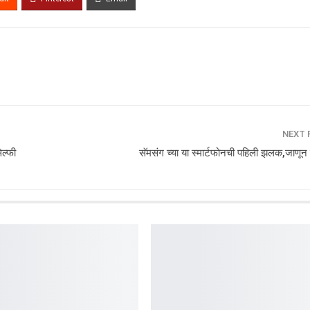
NEXT
ल्फी
सॅमसंग च्या या स्मार्टफोनची पहिली झलक,जाणून घ