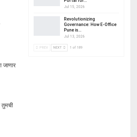
Portal for…
Jul 15, 2026
Revolutionizing
Governance: How E-Office
Pune is…
Jul 13, 2026
PREV
NEXT
1 of 189
ला जाणार
 तुमची