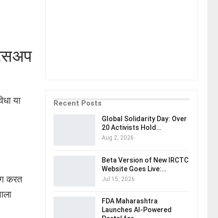
ाट्सअप
िधा या
Recent Posts
Global Solidarity Day: Over
20 Activists Hold…
Aug 2, 2026
Beta Version of New IRCTC
Website Goes Live:…
िंग करत
Jul 15, 2026
याला
FDA Maharashtra
Launches AI-Powered