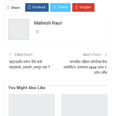
Facebook
Twitter
Google+
Share
ReddIt
WhatsApp
Pinterest
Mahesh Raut
Email
PREV POST
NEXT POST
व्हाट्सअँप वरून पैसे कसे
जगातील पहिला कॉन्टैक्टलेस
पाठवायचे ,घ्यायचे ,जाणून घ्या ?
थर्मामीटर असणारा lava पल्स 1
फोन लाँच
You Might Also Like