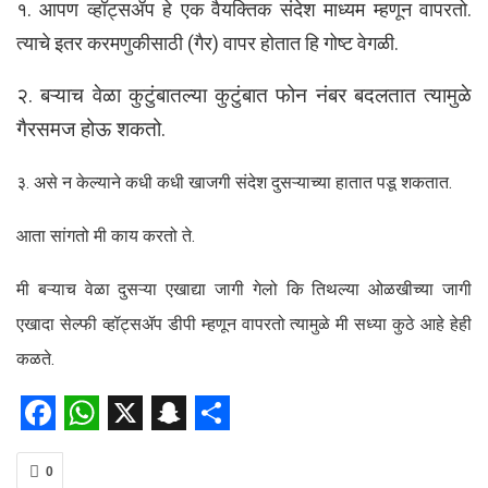
१. आपण व्हॉट्सॲप हे एक वैयक्तिक संदेश माध्यम म्हणून वापरतो.
त्याचे इतर करमणुकीसाठी (गैर) वापर होतात हि गोष्ट वेगळी.
२. बऱ्याच वेळा कुटुंबातल्या कुटुंबात फोन नंबर बदलतात त्यामुळे
गैरसमज होऊ शकतो.
३. असे न केल्याने कधी कधी खाजगी संदेश दुसऱ्याच्या हातात पडू शकतात.
आता सांगतो मी काय करतो ते.
मी बऱ्याच वेळा दुसऱ्या एखाद्या जागी गेलो कि तिथल्या ओळखीच्या जागी
एखादा सेल्फी व्हॉट्सॲप डीपी म्हणून वापरतो त्यामुळे मी सध्या कुठे आहे हेही
कळते.
Facebook
WhatsApp
X
Snapchat
Share
0